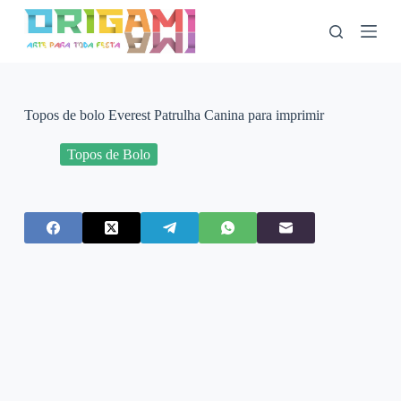
P
u
l
a
r
p
a
Topos de bolo Everest Patrulha Canina para imprimir
r
a
Topos de Bolo
o
c
o
n
t
e
ú
d
o