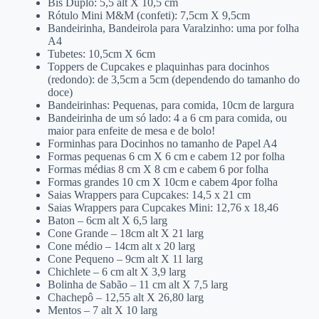
Bis Duplo: 5,5 alt X 10,5 cm
Rótulo Mini M&M (confeti): 7,5cm X 9,5cm
Bandeirinha, Bandeirola para Varalzinho: uma por folha
A4
Tubetes: 10,5cm X 6cm
Toppers de Cupcakes e plaquinhas para docinhos
(redondo): de 3,5cm a 5cm (dependendo do tamanho do
doce)
Bandeirinhas: Pequenas, para comida, 10cm de largura
Bandeirinha de um só lado: 4 a 6 cm para comida, ou
maior para enfeite de mesa e de bolo!
Forminhas para Docinhos no tamanho de Papel A4
Formas pequenas 6 cm X 6 cm e cabem 12 por folha
Formas médias 8 cm X 8 cm e cabem 6 por folha
Formas grandes 10 cm X 10cm e cabem 4por folha
Saias Wrappers para Cupcakes: 14,5 x 21 cm
Saias Wrappers para Cupcakes Mini: 12,76 x 18,46
Baton – 6cm alt X 6,5 larg
Cone Grande – 18cm alt X 21 larg
Cone médio – 14cm alt x 20 larg
Cone Pequeno – 9cm alt X 11 larg
Chichlete – 6 cm alt X 3,9 larg
Bolinha de Sabão – 11 cm alt X 7,5 larg
Chachepô – 12,55 alt X 26,80 larg
Mentos – 7 alt X 10 larg