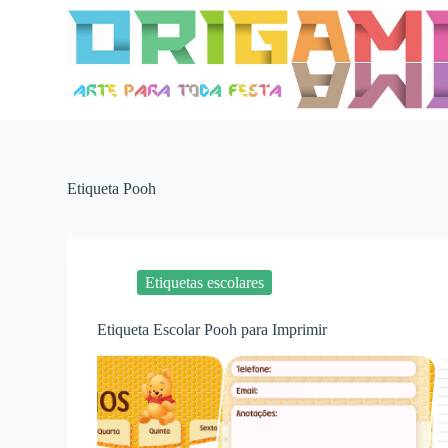
P
u
l
a
r
p
a
r
a
o
Etiqueta
Pooh
c
o
n
t
e
Etiquetas escolares
ú
d
o
Etiqueta Escolar Pooh para Imprimir