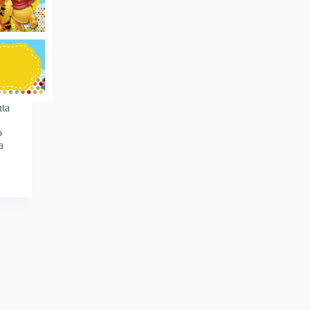
nta
o
a