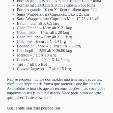
Formas pequenas 6 cm X 6 cm e cabem 12 por folha
Formas médias 8 cm X 8 cm e cabem 6 por folha
Formas grandes 10 cm X 10cm e cabem 4por folha
Saias Wrappers para Cupcakes: 14,5 x 21 cm
Saias Wrappers para Cupcakes Mini: 12,76 x 18,46
Baton – 6cm alt X 6,5 larg
Cone Grande – 18cm alt X 21 larg
Cone médio – 14cm alt x 20 larg
Cone Pequeno – 9cm alt X 11 larg
Chichlete – 6 cm alt X 3,9 larg
Bolinha de Sabão – 11 cm alt X 7,5 larg
Chachepô – 12,55 alt X 26,80 larg
Mentos – 7 alt X 10 larg
Convite Gibi – 20 alt X 14,5 larg
Tag – 7 alt x 5 larg
Convite Ingresso – 7 alt x 15 larg
Não se esqueça, muitos dos moldes não tem medidas certas,
você pode imprimir da forma que preferir e que lhe atender.
As medidas acima são apenas recomendações, mas você pode
imprimir do seu jeito e ir testando. Você pode ousar do jeito
que quiser! Teste e escolha!
Qual Fonte usar para personalizar