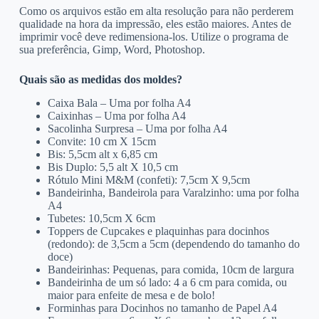
Como os arquivos estão em alta resolução para não perderem
qualidade na hora da impressão, eles estão maiores. Antes de
imprimir você deve redimensiona-los. Utilize o programa de
sua preferência, Gimp, Word, Photoshop.
Quais são as medidas dos moldes?
Caixa Bala – Uma por folha A4
Caixinhas – Uma por folha A4
Sacolinha Surpresa – Uma por folha A4
Convite: 10 cm X 15cm
Bis: 5,5cm alt x 6,85 cm
Bis Duplo: 5,5 alt X 10,5 cm
Rótulo Mini M&M (confeti): 7,5cm X 9,5cm
Bandeirinha, Bandeirola para Varalzinho: uma por folha
A4
Tubetes: 10,5cm X 6cm
Toppers de Cupcakes e plaquinhas para docinhos
(redondo): de 3,5cm a 5cm (dependendo do tamanho do
doce)
Bandeirinhas: Pequenas, para comida, 10cm de largura
Bandeirinha de um só lado: 4 a 6 cm para comida, ou
maior para enfeite de mesa e de bolo!
Forminhas para Docinhos no tamanho de Papel A4