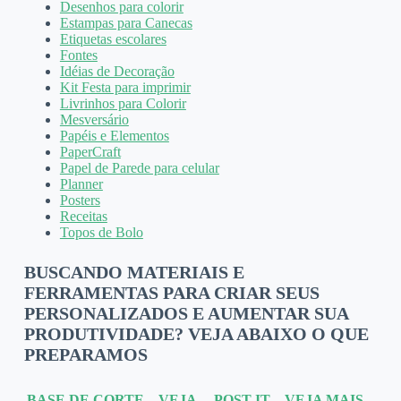
Desenhos para colorir
Estampas para Canecas
Etiquetas escolares
Fontes
Idéias de Decoração
Kit Festa para imprimir
Livrinhos para Colorir
Mesversário
Papéis e Elementos
PaperCraft
Papel de Parede para celular
Planner
Posters
Receitas
Topos de Bolo
BUSCANDO MATERIAIS E
FERRAMENTAS PARA CRIAR SEUS
PERSONALIZADOS E AUMENTAR SUA
PRODUTIVIDADE? VEJA ABAIXO O QUE
PREPARAMOS
BASE DE CORTE – VEJA
POST-IT – VEJA MAIS