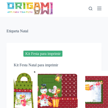
P
u
l
a
r
p
a
Etiqueta
Natal
r
a
o
c
o
Kit Festa para imprimir
n
t
Kit Festa Natal para imprimir
e
ú
d
o