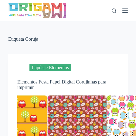
P
u
l
a
r
p
a
Etiqueta
Coruja
r
a
o
c
o
Papéis e Elementos
n
t
Elementos Festa Papel Digital Corujinhas para
e
imprimir
ú
d
o