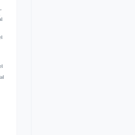
,
a
al
el
el
tal