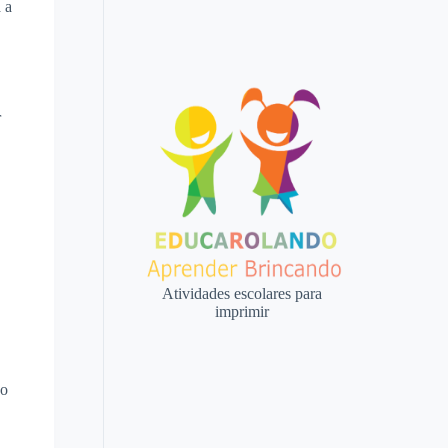
 a
r
Atividades escolares para
imprimir
 o