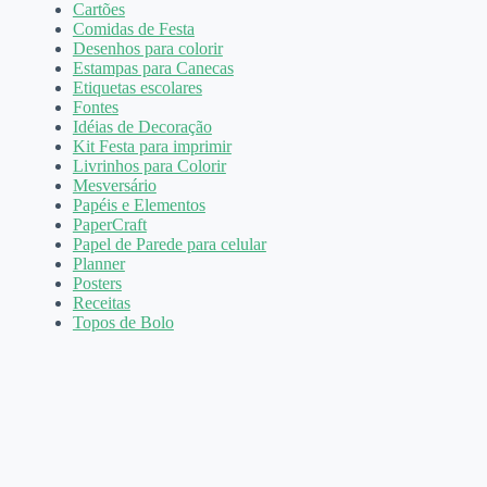
Cartões
Comidas de Festa
Desenhos para colorir
Estampas para Canecas
Etiquetas escolares
Fontes
Idéias de Decoração
Kit Festa para imprimir
Livrinhos para Colorir
Mesversário
Papéis e Elementos
PaperCraft
Papel de Parede para celular
Planner
Posters
Receitas
Topos de Bolo