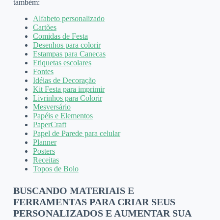
também:
Alfabeto personalizado
Cartões
Comidas de Festa
Desenhos para colorir
Estampas para Canecas
Etiquetas escolares
Fontes
Idéias de Decoração
Kit Festa para imprimir
Livrinhos para Colorir
Mesversário
Papéis e Elementos
PaperCraft
Papel de Parede para celular
Planner
Posters
Receitas
Topos de Bolo
BUSCANDO MATERIAIS E
FERRAMENTAS PARA CRIAR SEUS
PERSONALIZADOS E AUMENTAR SUA