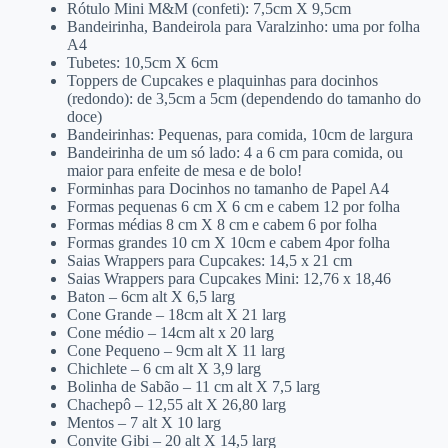
Rótulo Mini M&M (confeti): 7,5cm X 9,5cm
Bandeirinha, Bandeirola para Varalzinho: uma por folha
A4
Tubetes: 10,5cm X 6cm
Toppers de Cupcakes e plaquinhas para docinhos
(redondo): de 3,5cm a 5cm (dependendo do tamanho do
doce)
Bandeirinhas: Pequenas, para comida, 10cm de largura
Bandeirinha de um só lado: 4 a 6 cm para comida, ou
maior para enfeite de mesa e de bolo!
Forminhas para Docinhos no tamanho de Papel A4
Formas pequenas 6 cm X 6 cm e cabem 12 por folha
Formas médias 8 cm X 8 cm e cabem 6 por folha
Formas grandes 10 cm X 10cm e cabem 4por folha
Saias Wrappers para Cupcakes: 14,5 x 21 cm
Saias Wrappers para Cupcakes Mini: 12,76 x 18,46
Baton – 6cm alt X 6,5 larg
Cone Grande – 18cm alt X 21 larg
Cone médio – 14cm alt x 20 larg
Cone Pequeno – 9cm alt X 11 larg
Chichlete – 6 cm alt X 3,9 larg
Bolinha de Sabão – 11 cm alt X 7,5 larg
Chachepô – 12,55 alt X 26,80 larg
Mentos – 7 alt X 10 larg
Convite Gibi – 20 alt X 14,5 larg