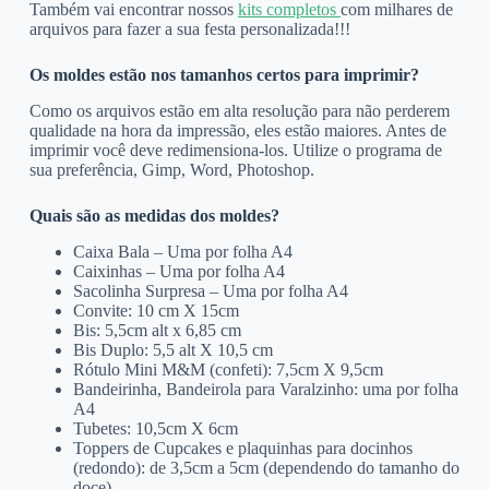
Também vai encontrar nossos
kits completos
com milhares de
arquivos para fazer a sua festa personalizada!!!
Os moldes estão nos tamanhos certos para imprimir?
Como os arquivos estão em alta resolução para não perderem
qualidade na hora da impressão, eles estão maiores. Antes de
imprimir você deve redimensiona-los. Utilize o programa de
sua preferência, Gimp, Word, Photoshop.
Quais são as medidas dos moldes?
Caixa Bala – Uma por folha A4
Caixinhas – Uma por folha A4
Sacolinha Surpresa – Uma por folha A4
Convite: 10 cm X 15cm
Bis: 5,5cm alt x 6,85 cm
Bis Duplo: 5,5 alt X 10,5 cm
Rótulo Mini M&M (confeti): 7,5cm X 9,5cm
Bandeirinha, Bandeirola para Varalzinho: uma por folha
A4
Tubetes: 10,5cm X 6cm
Toppers de Cupcakes e plaquinhas para docinhos
(redondo): de 3,5cm a 5cm (dependendo do tamanho do
doce)