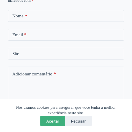
marcados com
*
Nome
*
Email
*
Site
Adicionar comentário
*
Nós usamos cookies para assegurar que você tenha a melhor
experiência neste site.
Aceitar
Recusar
Salvar meus dados neste navegador para a próxima vez que eu