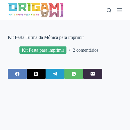
P
u
l
a
r
p
a
Kit Festa Turma da Mônica para imprimir
r
a
Kit Festa para imprimir
2 comentários
o
c
o
n
t
e
ú
d
o