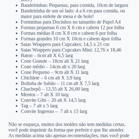
Bandeirinhas: Pequenas, para comida, 10cm de largura
Bandeirinha de um só lado: 4 a 6 cm para comida, ou
maior para enfeite de mesa e de bolo!
Forminhas para Docinhos no tamanho de Papel A4
Formas pequenas 6 cm X 6 cm e cabem 12 por folha
Formas médias 8 cm X 8 cm e cabem 6 por folha
Formas grandes 10 cm X 10cm e cabem 4por folha
Saias Wrappers para Cupcakes: 14,5 x 21 cm
Saias Wrappers para Cupcakes Mini: 12,76 x 18,46
Baton – 6cm alt X 6,5 larg
Cone Grande – 18cm alt X 21 larg
Cone médio – 14cm alt x 20 larg
Cone Pequeno – 9cm alt X 11 larg
Chichlete – 6 cm alt X 3,9 larg
Bolinha de Sabão – 11 cm alt X 7,5 larg
Chachepô – 12,55 alt X 26,80 larg
Mentos – 7 alt X 10 larg
Convite Gibi – 20 alt X 14,5 larg
Tag – 7 alt x 5 larg
Convite Ingresso – 7 alt x 15 larg
Não se esqueça, muitos dos moldes não tem medidas certas,
você pode imprimir da forma que preferir e que lhe atender.
As medidas acima são apenas recomendações, mas você pode