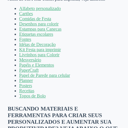
Alfabeto personalizado
Cartões
Comidas de Festa
Desenhos para colorir
Estampas para Canecas
Etiquetas escolares
Fontes
Idéias de Decoração
Kit Festa para imprimir
Livrinhos para Colorir
Mesversário
Papéis e Elementos
PaperCraft
Papel de Parede para celular
Planner
Posters
Receitas
Topos de Bolo
BUSCANDO MATERIAIS E
FERRAMENTAS PARA CRIAR SEUS
PERSONALIZADOS E AUMENTAR SUA