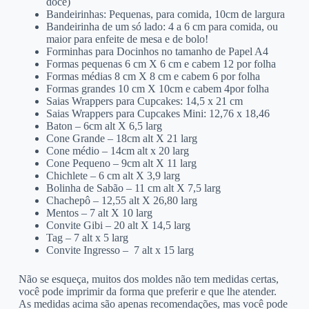
doce)
Bandeirinhas: Pequenas, para comida, 10cm de largura
Bandeirinha de um só lado: 4 a 6 cm para comida, ou
maior para enfeite de mesa e de bolo!
Forminhas para Docinhos no tamanho de Papel A4
Formas pequenas 6 cm X 6 cm e cabem 12 por folha
Formas médias 8 cm X 8 cm e cabem 6 por folha
Formas grandes 10 cm X 10cm e cabem 4por folha
Saias Wrappers para Cupcakes: 14,5 x 21 cm
Saias Wrappers para Cupcakes Mini: 12,76 x 18,46
Baton – 6cm alt X 6,5 larg
Cone Grande – 18cm alt X 21 larg
Cone médio – 14cm alt x 20 larg
Cone Pequeno – 9cm alt X 11 larg
Chichlete – 6 cm alt X 3,9 larg
Bolinha de Sabão – 11 cm alt X 7,5 larg
Chachepô – 12,55 alt X 26,80 larg
Mentos – 7 alt X 10 larg
Convite Gibi – 20 alt X 14,5 larg
Tag – 7 alt x 5 larg
Convite Ingresso – 7 alt x 15 larg
Não se esqueça, muitos dos moldes não tem medidas certas,
você pode imprimir da forma que preferir e que lhe atender.
As medidas acima são apenas recomendações, mas você pode