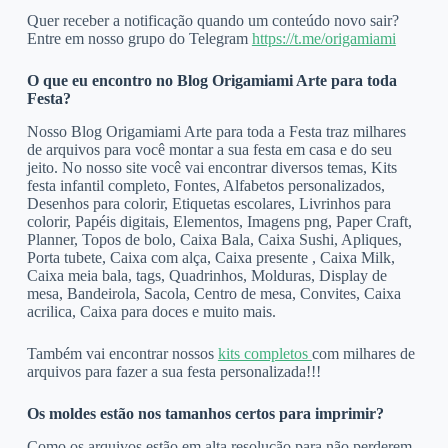
Quer receber a notificação quando um conteúdo novo sair?
Entre em nosso grupo do Telegram
https://t.me/origamiami
O que eu encontro no Blog Origamiami Arte para toda
Festa?
Nosso Blog Origamiami Arte para toda a Festa traz milhares
de arquivos para você montar a sua festa em casa e do seu
jeito. No nosso site você vai encontrar diversos temas, Kits
festa infantil completo, Fontes, Alfabetos personalizados,
Desenhos para colorir, Etiquetas escolares, Livrinhos para
colorir, Papéis digitais, Elementos, Imagens png, Paper Craft,
Planner, Topos de bolo, Caixa Bala, Caixa Sushi, Apliques,
Porta tubete, Caixa com alça, Caixa presente , Caixa Milk,
Caixa meia bala, tags, Quadrinhos, Molduras, Display de
mesa, Bandeirola, Sacola, Centro de mesa, Convites, Caixa
acrilica, Caixa para doces e muito mais.
Também vai encontrar nossos
kits completos
com milhares de
arquivos para fazer a sua festa personalizada!!!
Os moldes estão nos tamanhos certos para imprimir?
Como os arquivos estão em alta resolução para não perderem