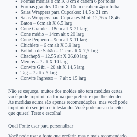
Formas médias 8 cm X 8 cm e cabem 6 por folha
Formas grandes 10 cm X 10cm e cabem 4por folha
Saias Wrappers para Cupcakes: 14,5 x 21 cm
Saias Wrappers para Cupcakes Mini: 12,76 x 18,46
Baton – 6cm alt X 6,5 larg
Cone Grande – 18cm alt X 21 larg
Cone médio – 14cm alt x 20 larg
Cone Pequeno – 9cm alt X 11 larg
Chichlete – 6 cm alt X 3,9 larg
Bolinha de Sabão – 11 cm alt X 7,5 larg
Chachepô – 12,55 alt X 26,80 larg
Mentos – 7 alt X 10 larg
Convite Gibi – 20 alt X 14,5 larg
Tag – 7 alt x 5 larg
Convite Ingresso – 7 alt x 15 larg
Não se esqueça, muitos dos moldes não tem medidas certas,
você pode imprimir da forma que preferir e que lhe atender.
As medidas acima são apenas recomendações, mas você pode
imprimir do seu jeito e ir testando. Você pode ousar do jeito
que quiser! Teste e escolha!
Qual Fonte usar para personalizar
Você pode usar a fonte que preferir, mas o mais recomendado