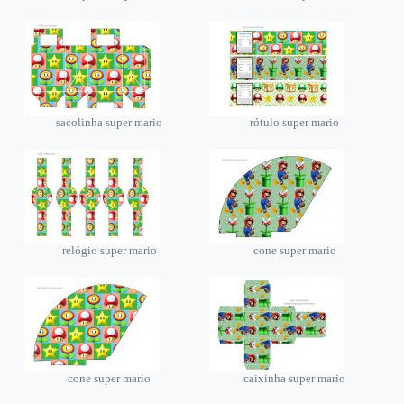
sacolinha super mario
rótulo super mario
relógio super mario
cone super mario
cone super mario
caixinha super mario