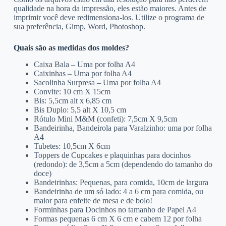
qualidade na hora da impressão, eles estão maiores. Antes de
imprimir você deve redimensiona-los. Utilize o programa de
sua preferência, Gimp, Word, Photoshop.
Quais são as medidas dos moldes?
Caixa Bala – Uma por folha A4
Caixinhas – Uma por folha A4
Sacolinha Surpresa – Uma por folha A4
Convite: 10 cm X 15cm
Bis: 5,5cm alt x 6,85 cm
Bis Duplo: 5,5 alt X 10,5 cm
Rótulo Mini M&M (confeti): 7,5cm X 9,5cm
Bandeirinha, Bandeirola para Varalzinho: uma por folha
A4
Tubetes: 10,5cm X 6cm
Toppers de Cupcakes e plaquinhas para docinhos
(redondo): de 3,5cm a 5cm (dependendo do tamanho do
doce)
Bandeirinhas: Pequenas, para comida, 10cm de largura
Bandeirinha de um só lado: 4 a 6 cm para comida, ou
maior para enfeite de mesa e de bolo!
Forminhas para Docinhos no tamanho de Papel A4
Formas pequenas 6 cm X 6 cm e cabem 12 por folha