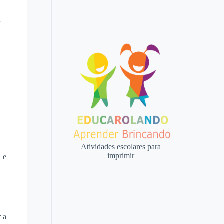
r
Atividades escolares para
imprimir
a e
r a