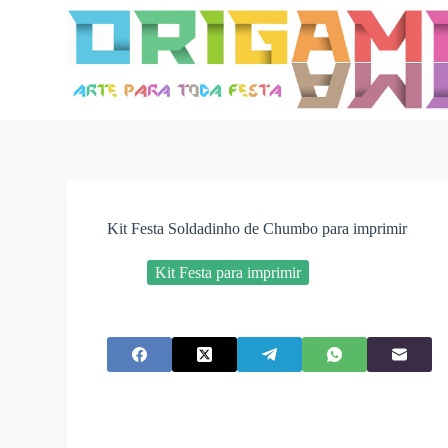
P
u
l
a
r
p
a
r
a
o
c
o
Kit Festa Soldadinho de Chumbo para imprimir
n
t
e
Kit Festa para imprimir
ú
d
o