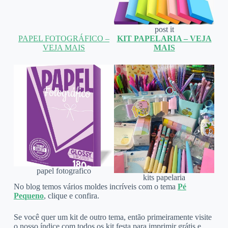
post it
PAPEL FOTOGRÁFICO –
KIT PAPELARIA – VEJA
VEJA MAIS
MAIS
papel fotografico
kits papelaria
No blog temos vários moldes incríveis com o tema
Pé
Pequeno
, clique e confira.
Se você quer um kit de outro tema, então primeiramente visite
o nosso índice com todos os kit festa para imprimir grátis e