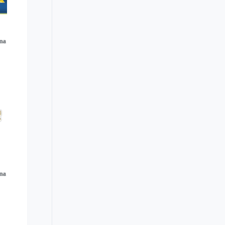
ina
ina