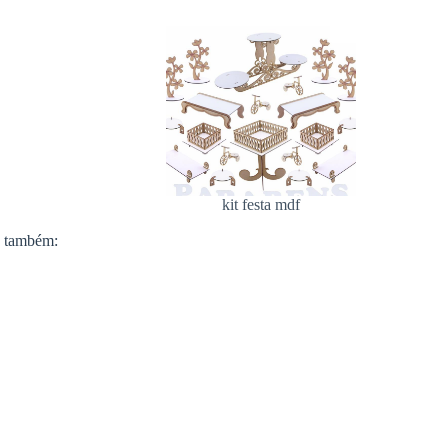
kit festa mdf
a também: