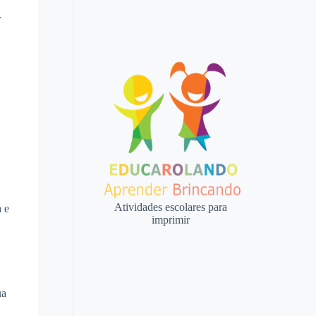
r
Atividades escolares para
a e
imprimir
ua