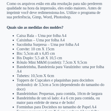
Como os arquivos estão em alta resolução para não perderem
qualidade na hora da impressão, eles estão maiores. Antes de
imprimir você deve redimensiona-los. Utilize o programa de
sua preferência, Gimp, Word, Photoshop.
Quais são as medidas dos moldes?
Caixa Bala – Uma por folha A4
Caixinhas – Uma por folha A4
Sacolinha Surpresa – Uma por folha A4
Convite: 10 cm X 15cm
Bis: 5,5cm alt x 6,85 cm
Bis Duplo: 5,5 alt X 10,5 cm
Rótulo Mini M&M (confeti): 7,5cm X 9,5cm
Bandeirinha, Bandeirola para Varalzinho: uma por folha
A4
Tubetes: 10,5cm X 6cm
Toppers de Cupcakes e plaquinhas para docinhos
(redondo): de 3,5cm a 5cm (dependendo do tamanho do
doce)
Bandeirinhas: Pequenas, para comida, 10cm de largura
Bandeirinha de um só lado: 4 a 6 cm para comida, ou
maior para enfeite de mesa e de bolo!
Forminhas para Docinhos no tamanho de Papel A4