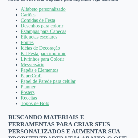
Alfabeto personalizado
Cartões
Comidas de Festa
Desenhos para colorir
Estampas para Canecas
Etiquetas escolares
Fontes
Idéias de Decoração
Kit Festa para imprimir
Livrinhos para Colorir
Mesversário
Papéis e Elementos
PaperCraft
Papel de Parede para celular
Planner
Posters
Receitas
Topos de Bolo
BUSCANDO MATERIAIS E
FERRAMENTAS PARA CRIAR SEUS
PERSONALIZADOS E AUMENTAR SUA