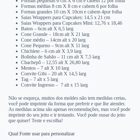
Formas pequenas 6 cm X 6 cm e cabem 12 por folha
Formas médias 8 cm X 8 cm e cabem 6 por folha
Formas grandes 10 cm X 10cm e cabem 4por folha
Saias Wrappers para Cupcakes: 14,5 x 21 cm
Saias Wrappers para Cupcakes Mini: 12,76 x 18,46
Baton – 6cm alt X 6,5 larg
Cone Grande – 18cm alt X 21 larg
Cone médio – 14cm alt x 20 larg
Cone Pequeno – 9cm alt X 11 larg
Chichlete – 6 cm alt X 3,9 larg
Bolinha de Sabão – 11 cm alt X 7,5 larg
Chachepô – 12,55 alt X 26,80 larg
Mentos – 7 alt X 10 larg
Convite Gibi – 20 alt X 14,5 larg
Tag – 7 alt x 5 larg
Convite Ingresso – 7 alt x 15 larg
Não se esqueça, muitos dos moldes não tem medidas certas,
você pode imprimir da forma que preferir e que lhe atender.
As medidas acima são apenas recomendações, mas você pode
imprimir do seu jeito e ir testando. Você pode ousar do jeito
que quiser! Teste e escolha!
Qual Fonte usar para personalizar