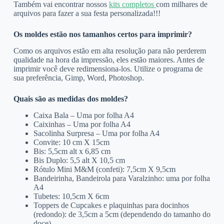
Também vai encontrar nossos
kits completos
com milhares de
arquivos para fazer a sua festa personalizada!!!
Os moldes estão nos tamanhos certos para imprimir?
Como os arquivos estão em alta resolução para não perderem
qualidade na hora da impressão, eles estão maiores. Antes de
imprimir você deve redimensiona-los. Utilize o programa de
sua preferência, Gimp, Word, Photoshop.
Quais são as medidas dos moldes?
Caixa Bala – Uma por folha A4
Caixinhas – Uma por folha A4
Sacolinha Surpresa – Uma por folha A4
Convite: 10 cm X 15cm
Bis: 5,5cm alt x 6,85 cm
Bis Duplo: 5,5 alt X 10,5 cm
Rótulo Mini M&M (confeti): 7,5cm X 9,5cm
Bandeirinha, Bandeirola para Varalzinho: uma por folha
A4
Tubetes: 10,5cm X 6cm
Toppers de Cupcakes e plaquinhas para docinhos
(redondo): de 3,5cm a 5cm (dependendo do tamanho do
doce)