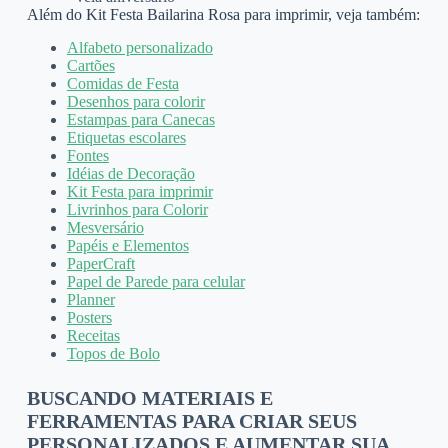
Além do Kit Festa Bailarina Rosa para imprimir, veja também:
Alfabeto personalizado
Cartões
Comidas de Festa
Desenhos para colorir
Estampas para Canecas
Etiquetas escolares
Fontes
Idéias de Decoração
Kit Festa para imprimir
Livrinhos para Colorir
Mesversário
Papéis e Elementos
PaperCraft
Papel de Parede para celular
Planner
Posters
Receitas
Topos de Bolo
BUSCANDO MATERIAIS E
FERRAMENTAS PARA CRIAR SEUS
PERSONALIZADOS E AUMENTAR SUA