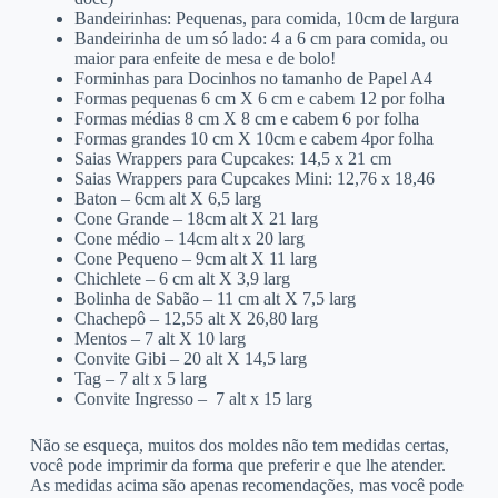
Bandeirinhas: Pequenas, para comida, 10cm de largura
Bandeirinha de um só lado: 4 a 6 cm para comida, ou
maior para enfeite de mesa e de bolo!
Forminhas para Docinhos no tamanho de Papel A4
Formas pequenas 6 cm X 6 cm e cabem 12 por folha
Formas médias 8 cm X 8 cm e cabem 6 por folha
Formas grandes 10 cm X 10cm e cabem 4por folha
Saias Wrappers para Cupcakes: 14,5 x 21 cm
Saias Wrappers para Cupcakes Mini: 12,76 x 18,46
Baton – 6cm alt X 6,5 larg
Cone Grande – 18cm alt X 21 larg
Cone médio – 14cm alt x 20 larg
Cone Pequeno – 9cm alt X 11 larg
Chichlete – 6 cm alt X 3,9 larg
Bolinha de Sabão – 11 cm alt X 7,5 larg
Chachepô – 12,55 alt X 26,80 larg
Mentos – 7 alt X 10 larg
Convite Gibi – 20 alt X 14,5 larg
Tag – 7 alt x 5 larg
Convite Ingresso – 7 alt x 15 larg
Não se esqueça, muitos dos moldes não tem medidas certas,
você pode imprimir da forma que preferir e que lhe atender.
As medidas acima são apenas recomendações, mas você pode