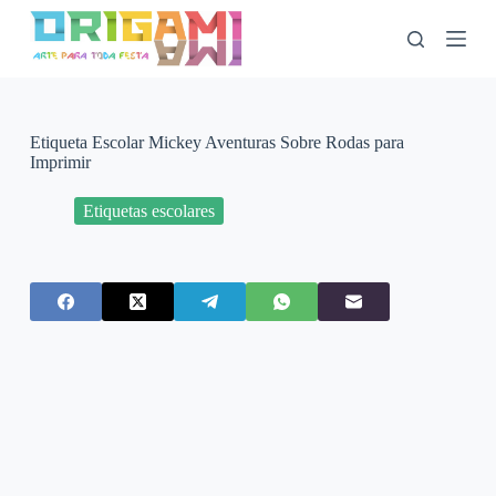
P
u
l
a
r
p
a
Etiqueta Escolar Mickey Aventuras Sobre Rodas para
r
Imprimir
a
o
Etiquetas escolares
c
o
n
t
e
ú
d
o