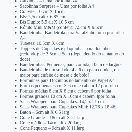
Caixinhas – Uma por folha A4
Sacolinha Surpresa – Uma por folha A4
Convite: 10 cm X 15cm
Bis: 5,5cm alt x 6,85 cm
Bis Duplo: 5,5 alt X 10,5 cm
Rótulo Mini M&M (confeti): 7,5cm X 9,5cm
Bandeirinha, Bandeirola para Varalzinho: uma por folha
A4
Tubetes: 10,5cm X 6cm
Toppers de Cupcakes e plaquinhas para docinhos
(redondo): de 3,5cm a 5cm (dependendo do tamanho do
doce)
Bandeirinhas: Pequenas, para comida, 10cm de largura
Bandeirinha de um só lado: 4 a 6 cm para comida, ou
maior para enfeite de mesa e de bolo!
Forminhas para Docinhos no tamanho de Papel A4
Formas pequenas 6 cm X 6 cm e cabem 12 por folha
Formas médias 8 cm X 8 cm e cabem 6 por folha
Formas grandes 10 cm X 10cm e cabem 4por folha
Saias Wrappers para Cupcakes: 14,5 x 21 cm
Saias Wrappers para Cupcakes Mini: 12,76 x 18,46
Baton – 6cm alt X 6,5 larg
Cone Grande – 18cm alt X 21 larg
Cone médio – 14cm alt x 20 larg
Cone Pequeno – 9cm alt X 11 larg