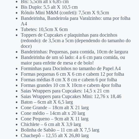
Bis: 5,5cm alt x 6,85 cm
Bis Duplo: 5,5 alt X 10,5 cm
Rótulo Mini M&M (confeti): 7,5cm X 9,5cm
Bandeirinha, Bandeirola para Varalzinho: uma por folha
A4
Tubetes: 10,5cm X 6cm
Toppers de Cupcakes e plaquinhas para docinhos
(redondo): de 3,5cm a 5cm (dependendo do tamanho do
doce)
Bandeirinhas: Pequenas, para comida, 10cm de largura
Bandeirinha de um só lado: 4 a 6 cm para comida, ou
maior para enfeite de mesa e de bolo!
Forminhas para Docinhos no tamanho de Papel A4
Formas pequenas 6 cm X 6 cm e cabem 12 por folha
Formas médias 8 cm X 8 cm e cabem 6 por folha
Formas grandes 10 cm X 10cm e cabem 4por folha
Saias Wrappers para Cupcakes: 14,5 x 21 cm
Saias Wrappers para Cupcakes Mini: 12,76 x 18,46
Baton – 6cm alt X 6,5 larg
Cone Grande – 18cm alt X 21 larg
Cone médio – 14cm alt x 20 larg
Cone Pequeno – 9cm alt X 11 larg
Chichlete – 6 cm alt X 3,9 larg
Bolinha de Sabão – 11 cm alt X 7,5 larg
Chachepô – 12,55 alt X 26,80 larg