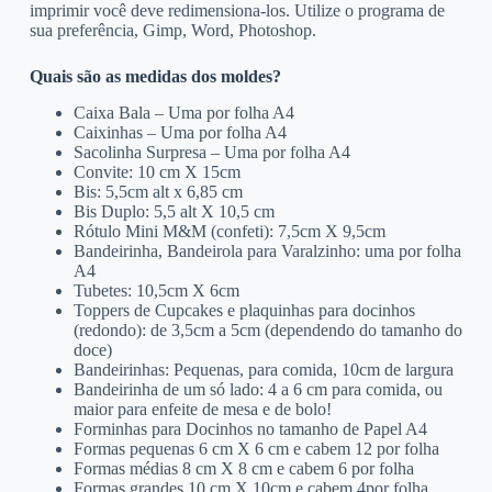
imprimir você deve redimensiona-los. Utilize o programa de
sua preferência, Gimp, Word, Photoshop.
Quais são as medidas dos moldes?
Caixa Bala – Uma por folha A4
Caixinhas – Uma por folha A4
Sacolinha Surpresa – Uma por folha A4
Convite: 10 cm X 15cm
Bis: 5,5cm alt x 6,85 cm
Bis Duplo: 5,5 alt X 10,5 cm
Rótulo Mini M&M (confeti): 7,5cm X 9,5cm
Bandeirinha, Bandeirola para Varalzinho: uma por folha
A4
Tubetes: 10,5cm X 6cm
Toppers de Cupcakes e plaquinhas para docinhos
(redondo): de 3,5cm a 5cm (dependendo do tamanho do
doce)
Bandeirinhas: Pequenas, para comida, 10cm de largura
Bandeirinha de um só lado: 4 a 6 cm para comida, ou
maior para enfeite de mesa e de bolo!
Forminhas para Docinhos no tamanho de Papel A4
Formas pequenas 6 cm X 6 cm e cabem 12 por folha
Formas médias 8 cm X 8 cm e cabem 6 por folha
Formas grandes 10 cm X 10cm e cabem 4por folha