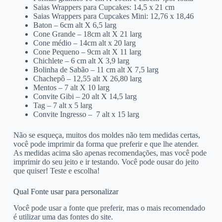
Saias Wrappers para Cupcakes: 14,5 x 21 cm
Saias Wrappers para Cupcakes Mini: 12,76 x 18,46
Baton – 6cm alt X 6,5 larg
Cone Grande – 18cm alt X 21 larg
Cone médio – 14cm alt x 20 larg
Cone Pequeno – 9cm alt X 11 larg
Chichlete – 6 cm alt X 3,9 larg
Bolinha de Sabão – 11 cm alt X 7,5 larg
Chachepô – 12,55 alt X 26,80 larg
Mentos – 7 alt X 10 larg
Convite Gibi – 20 alt X 14,5 larg
Tag – 7 alt x 5 larg
Convite Ingresso – 7 alt x 15 larg
Não se esqueça, muitos dos moldes não tem medidas certas,
você pode imprimir da forma que preferir e que lhe atender.
As medidas acima são apenas recomendações, mas você pode
imprimir do seu jeito e ir testando. Você pode ousar do jeito
que quiser! Teste e escolha!
Qual Fonte usar para personalizar
Você pode usar a fonte que preferir, mas o mais recomendado
é utilizar uma das fontes do site.