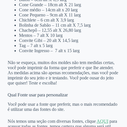
Cone Grande – 18cm alt X 21 larg
Cone médio – 14cm alt x 20 larg
Cone Pequeno – 9cm alt X 11 larg
Chichlete – 6 cm alt X 3,9 larg
Bolinha de Sabão – 11 cm alt X 7,5 larg
Chachepô – 12,55 alt X 26,80 larg
Mentos – 7 alt X 10 larg
Convite Gibi – 20 alt X 14,5 larg
Tag – 7 alt x 5 larg
Convite Ingresso – 7 alt x 15 larg
Não se esqueça, muitos dos moldes não tem medidas certas,
você pode imprimir da forma que preferir e que lhe atender.
As medidas acima são apenas recomendações, mas você pode
imprimir do seu jeito e ir testando. Você pode ousar do jeito
que quiser! Teste e escolha!
Qual Fonte usar para personalizar
Você pode usar a fonte que preferir, mas o mais recomendado
é utilizar uma das fontes do site.
Nós temos uma seção com diversas fontes, clique
AQUI
para
acessar todas as fontes, temos certeza que alguma será util