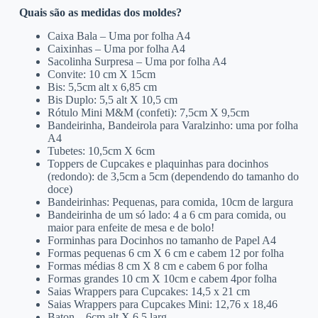
Quais são as medidas dos moldes?
Caixa Bala – Uma por folha A4
Caixinhas – Uma por folha A4
Sacolinha Surpresa – Uma por folha A4
Convite: 10 cm X 15cm
Bis: 5,5cm alt x 6,85 cm
Bis Duplo: 5,5 alt X 10,5 cm
Rótulo Mini M&M (confeti): 7,5cm X 9,5cm
Bandeirinha, Bandeirola para Varalzinho: uma por folha
A4
Tubetes: 10,5cm X 6cm
Toppers de Cupcakes e plaquinhas para docinhos
(redondo): de 3,5cm a 5cm (dependendo do tamanho do
doce)
Bandeirinhas: Pequenas, para comida, 10cm de largura
Bandeirinha de um só lado: 4 a 6 cm para comida, ou
maior para enfeite de mesa e de bolo!
Forminhas para Docinhos no tamanho de Papel A4
Formas pequenas 6 cm X 6 cm e cabem 12 por folha
Formas médias 8 cm X 8 cm e cabem 6 por folha
Formas grandes 10 cm X 10cm e cabem 4por folha
Saias Wrappers para Cupcakes: 14,5 x 21 cm
Saias Wrappers para Cupcakes Mini: 12,76 x 18,46
Baton – 6cm alt X 6,5 larg