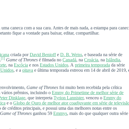
z uma caneca com a sua cara. Antes de mais nada, a estampa para canec
tanto fique a vontade para baixar, editar, compartilhar.
icana
criada por
David Benioff
e
D. B. Weiss
, e baseada na série de
[1]
.
Game of Thrones
é filmada no
Canadá
, na
Croácia
, na
Islândia
,
orte
, na
Escócia
e nos
Estados Unidos
. A
primeira temporada
da série
 Unidos
, e a
oitava
e última temporada estreou em 14 de abril de 2019, 
senvolvimento,
Game of Thrones
foi muito bem recebida pela crítica
 vários prêmios, incluindo o
Emmy do Primetime de melhor série de
Peter Dinklage
, que interpreta
Tyrion Lannister
, venceu o
Emmy do
ica
e o
Globo de Ouro de melhor ator coadjuvante em série de televisã
e créditos principais, e possui uma das melhores notas entre os
.
Game of Thrones
ganhou 59
Emmys
, mais do que qualquer outra série