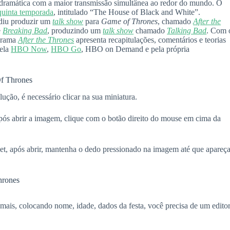
dramática com a maior transmissão simultânea ao redor do mundo. O
quinta temporada
, intitulado “The House of Black and White”.
diu produzir um
talk show
para
Game of Thrones
, chamado
After the
e
Breaking Bad
, produzindo um
talk show
chamado
Talking Bad
. Com 
ograma
After the Thrones
apresenta recapitulações, comentários e teorias
pela
HBO Now
,
HBO Go
, HBO on Demand e pela própria
f Thrones
lução, é necessário clicar na sua miniatura.
ós abrir a imagem, clique com o botão direito do mouse em cima da
blet, após abrir, mantenha o dedo pressionado na imagem até que apareça
hrones
a mais, colocando nome, idade, dados da festa, você precisa de um edito