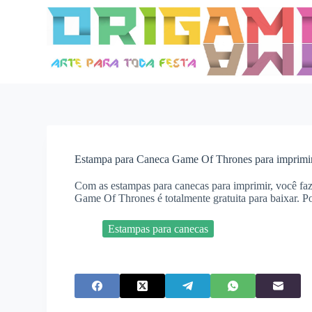
P
u
l
a
r
p
a
r
a
o
c
o
Estampa para Caneca Game Of Thrones para imprimi
n
t
Com as estampas para canecas para imprimir, você fa
e
Game Of Thrones é totalmente gratuita para baixar. Por
ú
d
o
Estampas para canecas