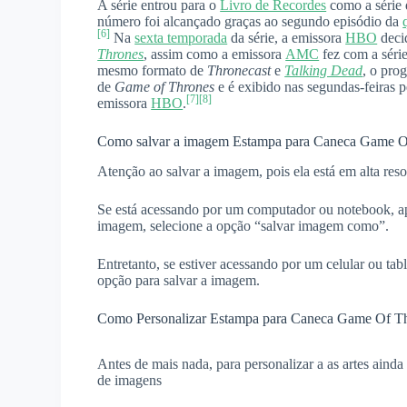
A série entrou para o
Livro de Recordes
como a série 
número foi alcançado graças ao segundo episódio da
[6]
Na
sexta temporada
da série, a emissora
HBO
deci
Thrones
, assim como a emissora
AMC
fez com a séri
mesmo formato de
Thronecast
e
Talking Dead
, o pr
de
Game of Thrones
e é exibido nas segundas-feiras 
[7]
[8]
emissora
HBO
.
Como salvar a imagem Estampa para Caneca Game O
Atenção ao salvar a imagem, pois ela está em alta reso
Se está acessando por um computador ou notebook, ap
imagem, selecione a opção “salvar imagem como”.
Entretanto, se estiver acessando por um celular ou ta
opção para salvar a imagem.
Como Personalizar Estampa para Caneca Game Of T
Antes de mais nada, para personalizar a as artes aind
de imagens