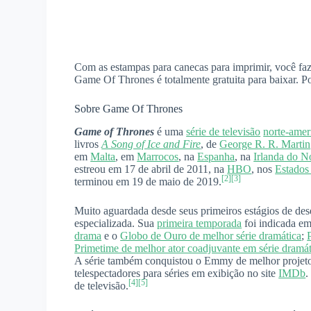
Com as estampas para canecas para imprimir, você fa
Game Of Thrones é totalmente gratuita para baixar. Por
Sobre Game Of Thrones
Game of Thrones
é uma
série de televisão
norte-amer
livros
A Song of Ice and Fire
, de
George R. R. Martin
em
Malta
, em
Marrocos
, na
Espanha
, na
Irlanda do N
estreou em 17 de abril de 2011, na
HBO
, nos
Estados
[2]
[3]
terminou em 19 de maio de 2019.
Muito aguardada desde seus primeiros estágios de de
especializada. Sua
primeira temporada
foi indicada em
drama
e o
Globo de Ouro de melhor série dramática
;
Primetime de melhor ator coadjuvante em série dramát
A série também conquistou o Emmy de melhor projeto d
telespectadores para séries em exibição no site
IMDb
[4]
[5]
de televisão.