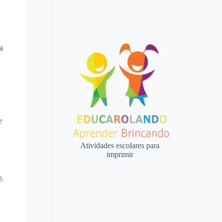
a
e
Atividades escolares para
imprimir
o
.