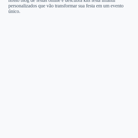
nosso blog de festas online e descubra kits festa infantil
personalizados que vão transformar sua festa em um evento
único.