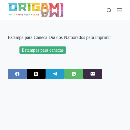
P
u
l
a
r
p
a
Estampa para Caneca Dia dos Namorados para imprimir
r
a
Estampas para canecas
o
c
o
n
t
e
ú
d
o