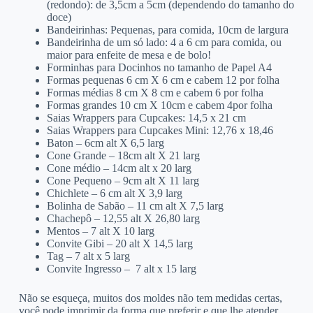
(redondo): de 3,5cm a 5cm (dependendo do tamanho do
doce)
Bandeirinhas: Pequenas, para comida, 10cm de largura
Bandeirinha de um só lado: 4 a 6 cm para comida, ou
maior para enfeite de mesa e de bolo!
Forminhas para Docinhos no tamanho de Papel A4
Formas pequenas 6 cm X 6 cm e cabem 12 por folha
Formas médias 8 cm X 8 cm e cabem 6 por folha
Formas grandes 10 cm X 10cm e cabem 4por folha
Saias Wrappers para Cupcakes: 14,5 x 21 cm
Saias Wrappers para Cupcakes Mini: 12,76 x 18,46
Baton – 6cm alt X 6,5 larg
Cone Grande – 18cm alt X 21 larg
Cone médio – 14cm alt x 20 larg
Cone Pequeno – 9cm alt X 11 larg
Chichlete – 6 cm alt X 3,9 larg
Bolinha de Sabão – 11 cm alt X 7,5 larg
Chachepô – 12,55 alt X 26,80 larg
Mentos – 7 alt X 10 larg
Convite Gibi – 20 alt X 14,5 larg
Tag – 7 alt x 5 larg
Convite Ingresso – 7 alt x 15 larg
Não se esqueça, muitos dos moldes não tem medidas certas,
você pode imprimir da forma que preferir e que lhe atender.