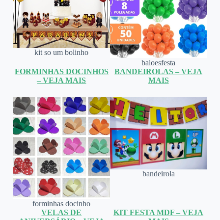
kit so um bolinho
baloesfesta
FORMINHAS DOCINHOS
BANDEIROLAS – VEJA
– VEJA MAIS
MAIS
bandeirola
forminhas docinho
VELAS DE
KIT FESTA MDF – VEJA