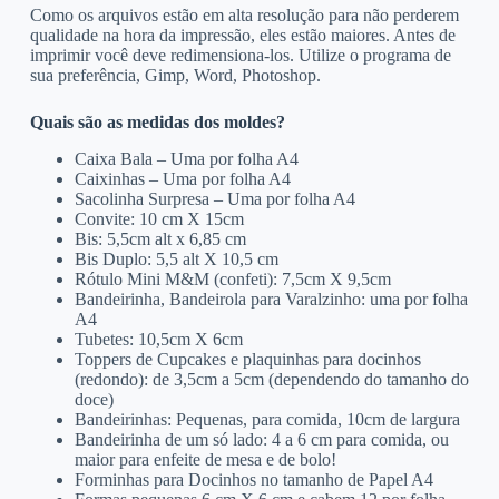
Como os arquivos estão em alta resolução para não perderem
qualidade na hora da impressão, eles estão maiores. Antes de
imprimir você deve redimensiona-los. Utilize o programa de
sua preferência, Gimp, Word, Photoshop.
Quais são as medidas dos moldes?
Caixa Bala – Uma por folha A4
Caixinhas – Uma por folha A4
Sacolinha Surpresa – Uma por folha A4
Convite: 10 cm X 15cm
Bis: 5,5cm alt x 6,85 cm
Bis Duplo: 5,5 alt X 10,5 cm
Rótulo Mini M&M (confeti): 7,5cm X 9,5cm
Bandeirinha, Bandeirola para Varalzinho: uma por folha
A4
Tubetes: 10,5cm X 6cm
Toppers de Cupcakes e plaquinhas para docinhos
(redondo): de 3,5cm a 5cm (dependendo do tamanho do
doce)
Bandeirinhas: Pequenas, para comida, 10cm de largura
Bandeirinha de um só lado: 4 a 6 cm para comida, ou
maior para enfeite de mesa e de bolo!
Forminhas para Docinhos no tamanho de Papel A4