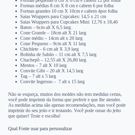
Formas pequenas 6 cm X 6 cm e cabem 12 por folha
Formas médias 8 cm X 8 cm e cabem 6 por folha
Formas grandes 10 cm X 10cm e cabem 4por folha
Saias Wrappers para Cupcakes: 14,5 x 21 cm
Saias Wrappers para Cupcakes Mini: 12,76 x 18,46
Baton – 6cm alt X 6,5 larg
Cone Grande – 18cm alt X 21 larg
Cone médio – 14cm alt x 20 larg
Cone Pequeno – 9cm alt X 11 larg
Chichlete – 6 cm alt X 3,9 larg
Bolinha de Sabão – 11 cm alt X 7,5 larg
Chachepô – 12,55 alt X 26,80 larg
Mentos – 7 alt X 10 larg
Convite Gibi – 20 alt X 14,5 larg
Tag – 7 alt x 5 larg
Convite Ingresso – 7 alt x 15 larg
Não se esqueça, muitos dos moldes não tem medidas certas,
você pode imprimir da forma que preferir e que lhe atender.
As medidas acima são apenas recomendações, mas você pode
imprimir do seu jeito e ir testando. Você pode ousar do jeito
que quiser! Teste e escolha!
Qual Fonte usar para personalizar