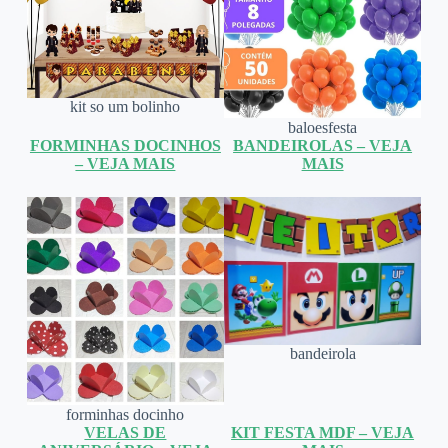
kit so um bolinho
baloesfesta
FORMINHAS DOCINHOS
BANDEIROLAS – VEJA
– VEJA MAIS
MAIS
bandeirola
forminhas docinho
VELAS DE
KIT FESTA MDF – VEJA