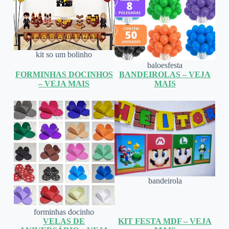
kit so um bolinho
baloesfesta
FORMINHAS DOCINHOS
BANDEIROLAS – VEJA
– VEJA MAIS
MAIS
bandeirola
forminhas docinho
VELAS DE
KIT FESTA MDF – VEJA