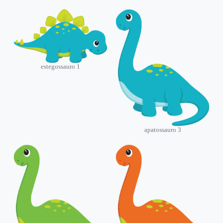
estegossauro 1
apatossauro 3