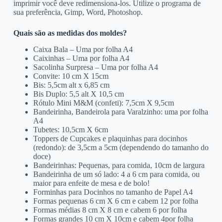
imprimir você deve redimensiona-los. Utilize o programa de
sua preferência, Gimp, Word, Photoshop.
Quais são as medidas dos moldes?
Caixa Bala – Uma por folha A4
Caixinhas – Uma por folha A4
Sacolinha Surpresa – Uma por folha A4
Convite: 10 cm X 15cm
Bis: 5,5cm alt x 6,85 cm
Bis Duplo: 5,5 alt X 10,5 cm
Rótulo Mini M&M (confeti): 7,5cm X 9,5cm
Bandeirinha, Bandeirola para Varalzinho: uma por folha
A4
Tubetes: 10,5cm X 6cm
Toppers de Cupcakes e plaquinhas para docinhos
(redondo): de 3,5cm a 5cm (dependendo do tamanho do
doce)
Bandeirinhas: Pequenas, para comida, 10cm de largura
Bandeirinha de um só lado: 4 a 6 cm para comida, ou
maior para enfeite de mesa e de bolo!
Forminhas para Docinhos no tamanho de Papel A4
Formas pequenas 6 cm X 6 cm e cabem 12 por folha
Formas médias 8 cm X 8 cm e cabem 6 por folha
Formas grandes 10 cm X 10cm e cabem 4por folha