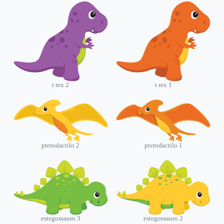
t rex 2
t rex 1
pterodactilo 2
pterodactilo 1
estegossauro 3
estegossauro 2