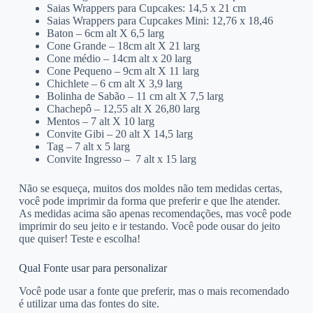
Saias Wrappers para Cupcakes: 14,5 x 21 cm
Saias Wrappers para Cupcakes Mini: 12,76 x 18,46
Baton – 6cm alt X 6,5 larg
Cone Grande – 18cm alt X 21 larg
Cone médio – 14cm alt x 20 larg
Cone Pequeno – 9cm alt X 11 larg
Chichlete – 6 cm alt X 3,9 larg
Bolinha de Sabão – 11 cm alt X 7,5 larg
Chachepô – 12,55 alt X 26,80 larg
Mentos – 7 alt X 10 larg
Convite Gibi – 20 alt X 14,5 larg
Tag – 7 alt x 5 larg
Convite Ingresso – 7 alt x 15 larg
Não se esqueça, muitos dos moldes não tem medidas certas,
você pode imprimir da forma que preferir e que lhe atender.
As medidas acima são apenas recomendações, mas você pode
imprimir do seu jeito e ir testando. Você pode ousar do jeito
que quiser! Teste e escolha!
Qual Fonte usar para personalizar
Você pode usar a fonte que preferir, mas o mais recomendado
é utilizar uma das fontes do site.