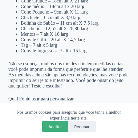
Cone Grande – 18cm alt X 21 larg
Cone médio – 14cm alt x 20 larg
Cone Pequeno – 9cm alt X 11 larg
Chichlete – 6 cm alt X 3,9 larg
Bolinha de Sabão – 11 cm alt X 7,5 larg
Chachepô – 12,55 alt X 26,80 larg
Mentos – 7 alt X 10 larg
Convite Gibi – 20 alt X 14,5 larg
Tag – 7 alt x 5 larg
Convite Ingresso – 7 alt x 15 larg
Não se esqueça, muitos dos moldes não tem medidas certas,
você pode imprimir da forma que preferir e que lhe atender.
As medidas acima são apenas recomendações, mas você pode
imprimir do seu jeito e ir testando. Você pode ousar do jeito
que quiser! Teste e escolha!
Qual Fonte usar para personalizar
Você pode usar a fonte que preferir, mas o mais recomendado
Nós usamos cookies para assegurar que você tenha a melhor
é utilizar uma das fontes do site.
experiência neste site.
Aceitar
Recusar
Nós temos uma seção com diversas fontes, clique
AQUI
para
acessar todas as fontes, temos certeza que alguma será util