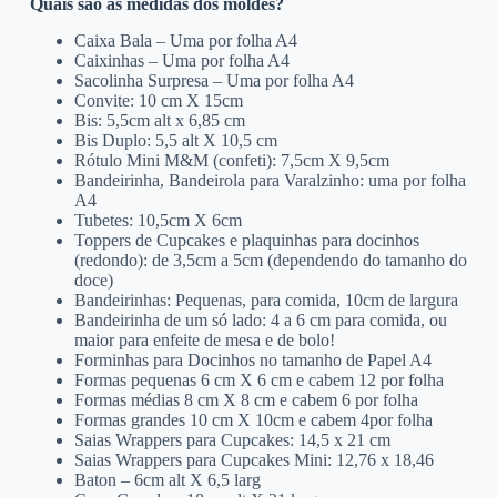
Quais são as medidas dos moldes?
Caixa Bala – Uma por folha A4
Caixinhas – Uma por folha A4
Sacolinha Surpresa – Uma por folha A4
Convite: 10 cm X 15cm
Bis: 5,5cm alt x 6,85 cm
Bis Duplo: 5,5 alt X 10,5 cm
Rótulo Mini M&M (confeti): 7,5cm X 9,5cm
Bandeirinha, Bandeirola para Varalzinho: uma por folha
A4
Tubetes: 10,5cm X 6cm
Toppers de Cupcakes e plaquinhas para docinhos
(redondo): de 3,5cm a 5cm (dependendo do tamanho do
doce)
Bandeirinhas: Pequenas, para comida, 10cm de largura
Bandeirinha de um só lado: 4 a 6 cm para comida, ou
maior para enfeite de mesa e de bolo!
Forminhas para Docinhos no tamanho de Papel A4
Formas pequenas 6 cm X 6 cm e cabem 12 por folha
Formas médias 8 cm X 8 cm e cabem 6 por folha
Formas grandes 10 cm X 10cm e cabem 4por folha
Saias Wrappers para Cupcakes: 14,5 x 21 cm
Saias Wrappers para Cupcakes Mini: 12,76 x 18,46
Baton – 6cm alt X 6,5 larg