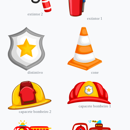
extintor 2
extintor 1
distintivo
cone
capacete bombeiro 1
capacete bombeiro 2