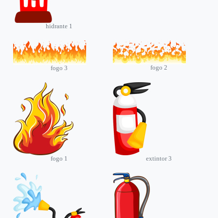
hidrante 1
fogo 2
fogo 3
fogo 1
extintor 3