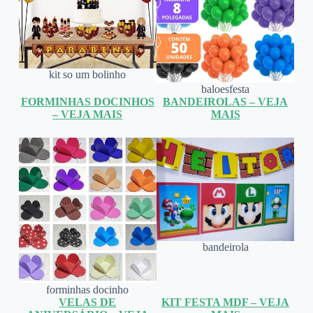
kit so um bolinho
baloesfesta
FORMINHAS DOCINHOS
BANDEIROLAS – VEJA
– VEJA MAIS
MAIS
bandeirola
forminhas docinho
VELAS DE
KIT FESTA MDF – VEJA