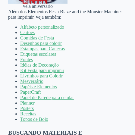
vela aniversario
Além dos Elementos Festa Blaze and the Monster Machines
para imprimir, veja também:
Alfabeto personalizado
Cartões
Comidas de Festa
Desenhos para colorir
Estampas para Canecas
Etiquetas escolares
Fontes
Idéias de Decoração
Kit Festa para imprimir
Livrinhos para Colorir
Mesversário
Papéis e Elementos
PaperCraft
Papel de Parede para celular
Planner
Posters
Receitas
Topos de Bolo
BUSCANDO MATERIAIS E