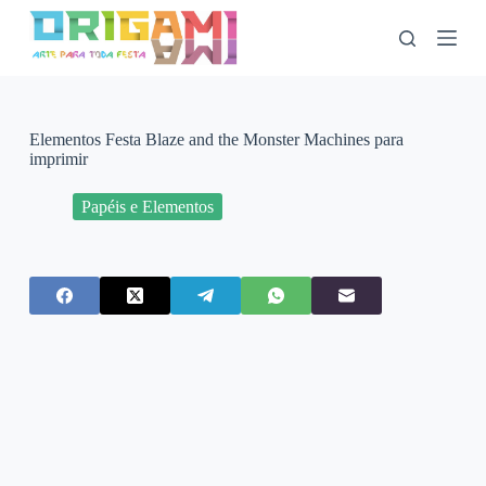
P
u
l
a
r
p
a
Elementos Festa Blaze and the Monster Machines para
r
imprimir
a
o
Papéis e Elementos
c
o
n
t
e
ú
d
o