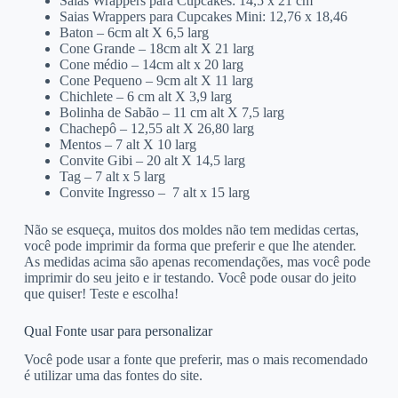
Saias Wrappers para Cupcakes: 14,5 x 21 cm
Saias Wrappers para Cupcakes Mini: 12,76 x 18,46
Baton – 6cm alt X 6,5 larg
Cone Grande – 18cm alt X 21 larg
Cone médio – 14cm alt x 20 larg
Cone Pequeno – 9cm alt X 11 larg
Chichlete – 6 cm alt X 3,9 larg
Bolinha de Sabão – 11 cm alt X 7,5 larg
Chachepô – 12,55 alt X 26,80 larg
Mentos – 7 alt X 10 larg
Convite Gibi – 20 alt X 14,5 larg
Tag – 7 alt x 5 larg
Convite Ingresso – 7 alt x 15 larg
Não se esqueça, muitos dos moldes não tem medidas certas,
você pode imprimir da forma que preferir e que lhe atender.
As medidas acima são apenas recomendações, mas você pode
imprimir do seu jeito e ir testando. Você pode ousar do jeito
que quiser! Teste e escolha!
Qual Fonte usar para personalizar
Você pode usar a fonte que preferir, mas o mais recomendado
é utilizar uma das fontes do site.