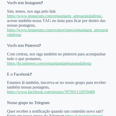
Vocês tem Instagram
?
Sim, temos, nos siga pelo link
https://www.instagram.com/origamiami_arteparatodafesta/
,
acesse também nossa TAG no insta para ficar por dentro das
nossas postagens,
https://www.instagram.com/explore/tags/origamiami_arteparat
odafesta/
Vocês tem Pinterest
?
Com certeza, nos siga também no pinterest para acompanhar
tudo o que postamos,
https://br.pinterest.com/origamiamiarteparatodafesta/
E o Facebook
?
Estamos lá também, inscreva-se no nosso grupo para receber
também nossas postagens,
https://www.facebook.com/groups/397691132059486
Nosso grupo no Telegram
Quer receber a notificação quando um conteúdo novo sair?
Entre em nosso grupo do Telegram
https://t.me/origamiami