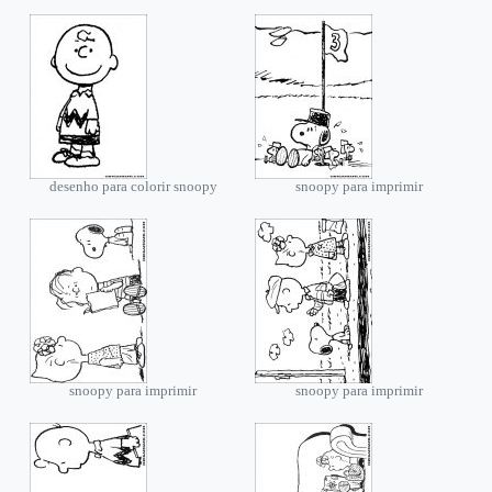
desenho para colorir snoopy
snoopy para imprimir
snoopy para imprimir
snoopy para imprimir