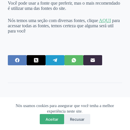
Você pode usar a fonte que preferir, mas o mais recomendado
é utilizar uma das fontes do site.
Nós temos uma seção com diversas fontes, clique
AQUI
para
acessar todas as fontes, temos certeza que alguma será util
para você
Deixe um comentário
Nós usamos cookies para assegurar que você tenha a melhor
O seu endereço de email não será publicado.
Campos obrigatórios
experiência neste site.
marcados com
*
Aceitar
Recusar
Nome
*