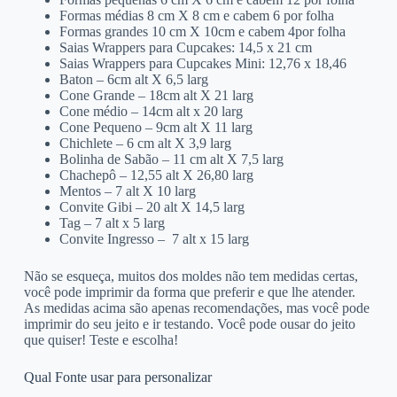
Formas médias 8 cm X 8 cm e cabem 6 por folha
Formas grandes 10 cm X 10cm e cabem 4por folha
Saias Wrappers para Cupcakes: 14,5 x 21 cm
Saias Wrappers para Cupcakes Mini: 12,76 x 18,46
Baton – 6cm alt X 6,5 larg
Cone Grande – 18cm alt X 21 larg
Cone médio – 14cm alt x 20 larg
Cone Pequeno – 9cm alt X 11 larg
Chichlete – 6 cm alt X 3,9 larg
Bolinha de Sabão – 11 cm alt X 7,5 larg
Chachepô – 12,55 alt X 26,80 larg
Mentos – 7 alt X 10 larg
Convite Gibi – 20 alt X 14,5 larg
Tag – 7 alt x 5 larg
Convite Ingresso – 7 alt x 15 larg
Não se esqueça, muitos dos moldes não tem medidas certas,
você pode imprimir da forma que preferir e que lhe atender.
As medidas acima são apenas recomendações, mas você pode
imprimir do seu jeito e ir testando. Você pode ousar do jeito
que quiser! Teste e escolha!
Qual Fonte usar para personalizar