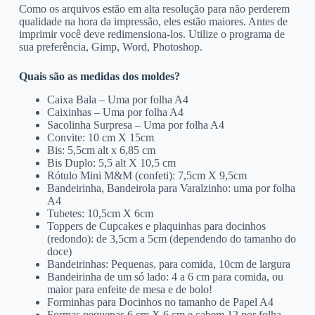
Como os arquivos estão em alta resolução para não perderem
qualidade na hora da impressão, eles estão maiores. Antes de
imprimir você deve redimensiona-los. Utilize o programa de
sua preferência, Gimp, Word, Photoshop.
Quais são as medidas dos moldes?
Caixa Bala – Uma por folha A4
Caixinhas – Uma por folha A4
Sacolinha Surpresa – Uma por folha A4
Convite: 10 cm X 15cm
Bis: 5,5cm alt x 6,85 cm
Bis Duplo: 5,5 alt X 10,5 cm
Rótulo Mini M&M (confeti): 7,5cm X 9,5cm
Bandeirinha, Bandeirola para Varalzinho: uma por folha
A4
Tubetes: 10,5cm X 6cm
Toppers de Cupcakes e plaquinhas para docinhos
(redondo): de 3,5cm a 5cm (dependendo do tamanho do
doce)
Bandeirinhas: Pequenas, para comida, 10cm de largura
Bandeirinha de um só lado: 4 a 6 cm para comida, ou
maior para enfeite de mesa e de bolo!
Forminhas para Docinhos no tamanho de Papel A4
Formas pequenas 6 cm X 6 cm e cabem 12 por folha