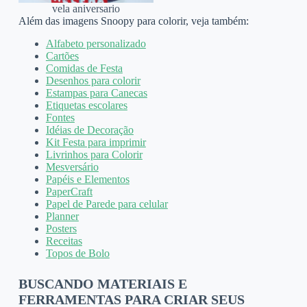
vela aniversario
Além das imagens Snoopy para colorir, veja também:
Alfabeto personalizado
Cartões
Comidas de Festa
Desenhos para colorir
Estampas para Canecas
Etiquetas escolares
Fontes
Idéias de Decoração
Kit Festa para imprimir
Livrinhos para Colorir
Mesversário
Papéis e Elementos
PaperCraft
Papel de Parede para celular
Planner
Posters
Receitas
Topos de Bolo
BUSCANDO MATERIAIS E
FERRAMENTAS PARA CRIAR SEUS