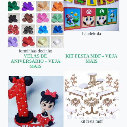
bandeirola
forminhas docinho
VELAS DE
KIT FESTA MDF – VEJA
ANIVERSÁRIO – VEJA
MAIS
MAIS
kit festa mdf