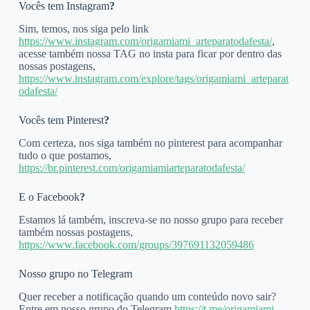
Vocês tem Instagram
?
Sim, temos, nos siga pelo link
https://www.instagram.com/origamiami_arteparatodafesta/
,
acesse também nossa TAG no insta para ficar por dentro das
nossas postagens,
https://www.instagram.com/explore/tags/origamiami_arteparat
odafesta/
Vocês tem Pinterest
?
Com certeza, nos siga também no pinterest para acompanhar
tudo o que postamos,
https://br.pinterest.com/origamiamiarteparatodafesta/
E o Facebook
?
Estamos lá também, inscreva-se no nosso grupo para receber
também nossas postagens,
https://www.facebook.com/groups/397691132059486
Nosso grupo no Telegram
Quer receber a notificação quando um conteúdo novo sair?
Entre em nosso grupo do Telegram
https://t.me/origamiami