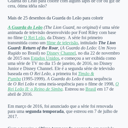
Guarda do Leão para colorir com alguns lápis de cor ou giz de
cera, ótima idéia não?
Mais de 25 desenhos da Guarda do Leão para colorir
A Guarda do Leão
(The Lion Guard, no original)
é uma série
animada de televisão desenvolvido por Ford Riley com base
no filme
O Rei Leão
, da Disney
.
A série foi primeiro
transmitida como um
filme de televisão
, intitulado
The Lion
Guard: Return of the Roar
,
(
A Guarda do Leão: Um Novo
Rugido
no Brasil) no
Disney Channel
, no dia 22 de novembro
de 2015 nos
Estados Unidos
, e começou a ser exibida como
uma série de TV no dia 15 de janeiro, de 2016, no Disney
Junior e Disney Channel. Ele é a segunda série de televisão
baseada em
O Rei Leão,
a primeira foi
Timão &
Pumba
(1995-1999).
A Guarda do Leão
é uma sequência
de
O Rei Leão
e uma meia-sequência para o filme de 1998,
O
Rei Leão II: o Reino de Simba
.
Estreou no
Brasil
em 17 de
abril de 2016.
Em março de 2016, foi anunciado que a série foi renovada
para uma
segunda temporada
, que estreou em 7 de julho de
2017.