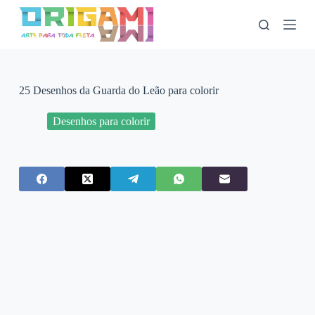
P
u
l
a
r
p
a
25 Desenhos da Guarda do Leão para colorir
r
a
Desenhos para colorir
o
c
o
n
t
e
ú
d
o