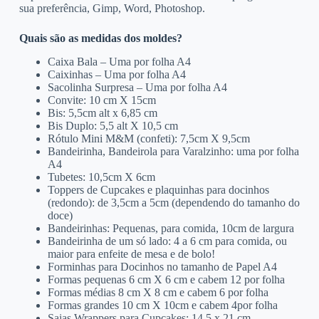
sua preferência, Gimp, Word, Photoshop.
Quais são as medidas dos moldes?
Caixa Bala – Uma por folha A4
Caixinhas – Uma por folha A4
Sacolinha Surpresa – Uma por folha A4
Convite: 10 cm X 15cm
Bis: 5,5cm alt x 6,85 cm
Bis Duplo: 5,5 alt X 10,5 cm
Rótulo Mini M&M (confeti): 7,5cm X 9,5cm
Bandeirinha, Bandeirola para Varalzinho: uma por folha
A4
Tubetes: 10,5cm X 6cm
Toppers de Cupcakes e plaquinhas para docinhos
(redondo): de 3,5cm a 5cm (dependendo do tamanho do
doce)
Bandeirinhas: Pequenas, para comida, 10cm de largura
Bandeirinha de um só lado: 4 a 6 cm para comida, ou
maior para enfeite de mesa e de bolo!
Forminhas para Docinhos no tamanho de Papel A4
Formas pequenas 6 cm X 6 cm e cabem 12 por folha
Formas médias 8 cm X 8 cm e cabem 6 por folha
Formas grandes 10 cm X 10cm e cabem 4por folha
Saias Wrappers para Cupcakes: 14,5 x 21 cm