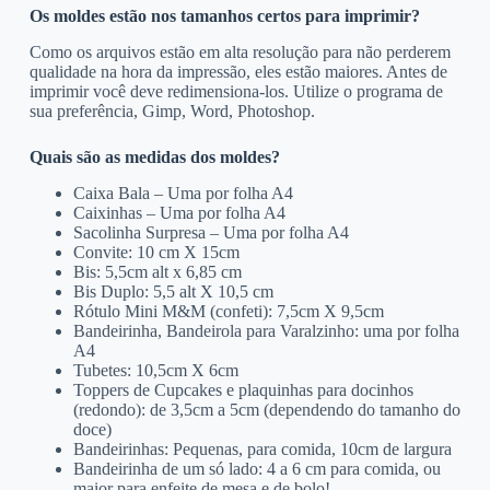
Os moldes estão nos tamanhos certos para imprimir?
Como os arquivos estão em alta resolução para não perderem
qualidade na hora da impressão, eles estão maiores. Antes de
imprimir você deve redimensiona-los. Utilize o programa de
sua preferência, Gimp, Word, Photoshop.
Quais são as medidas dos moldes?
Caixa Bala – Uma por folha A4
Caixinhas – Uma por folha A4
Sacolinha Surpresa – Uma por folha A4
Convite: 10 cm X 15cm
Bis: 5,5cm alt x 6,85 cm
Bis Duplo: 5,5 alt X 10,5 cm
Rótulo Mini M&M (confeti): 7,5cm X 9,5cm
Bandeirinha, Bandeirola para Varalzinho: uma por folha
A4
Tubetes: 10,5cm X 6cm
Toppers de Cupcakes e plaquinhas para docinhos
(redondo): de 3,5cm a 5cm (dependendo do tamanho do
doce)
Bandeirinhas: Pequenas, para comida, 10cm de largura
Bandeirinha de um só lado: 4 a 6 cm para comida, ou
maior para enfeite de mesa e de bolo!