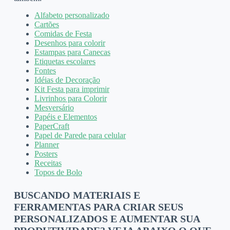
Alfabeto personalizado
Cartões
Comidas de Festa
Desenhos para colorir
Estampas para Canecas
Etiquetas escolares
Fontes
Idéias de Decoração
Kit Festa para imprimir
Livrinhos para Colorir
Mesversário
Papéis e Elementos
PaperCraft
Papel de Parede para celular
Planner
Posters
Receitas
Topos de Bolo
BUSCANDO MATERIAIS E
FERRAMENTAS PARA CRIAR SEUS
PERSONALIZADOS E AUMENTAR SUA