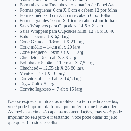
Forminhas para Docinhos no tamanho de Papel A4
Formas pequenas 6 cm X 6 cm e cabem 12 por folha
Formas médias 8 cm X 8 cm e cabem 6 por folha
Formas grandes 10 cm X 10cm e cabem 4por folha
Saias Wrappers para Cupcakes: 14,5 x 21 cm
Saias Wrappers para Cupcakes Mini: 12,76 x 18,46
Baton – 6cm alt X 6,5 larg
Cone Grande – 18cm alt X 21 larg
Cone médio – 14cm alt x 20 larg
Cone Pequeno – 9cm alt X 11 larg
Chichlete – 6 cm alt X 3,9 larg
Bolinha de Sabão – 11 cm alt X 7,5 larg
Chachepô – 12,55 alt X 26,80 larg
Mentos – 7 alt X 10 larg
Convite Gibi – 20 alt X 14,5 larg
Tag – 7 alt x 5 larg
Convite Ingresso – 7 alt x 15 larg
Não se esqueça, muitos dos moldes não tem medidas certas,
você pode imprimir da forma que preferir e que lhe atender.
As medidas acima são apenas recomendações, mas você pode
imprimir do seu jeito e ir testando. Você pode ousar do jeito
que quiser! Teste e escolha!