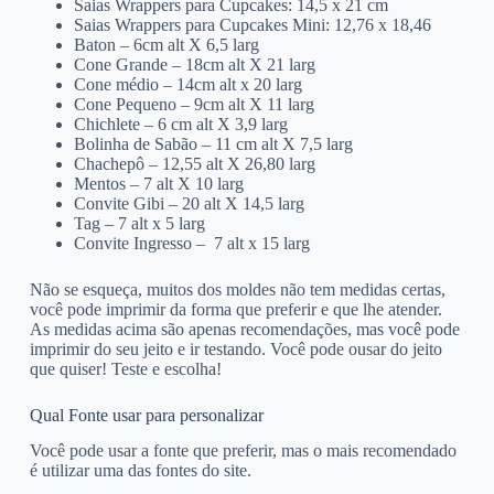
Saias Wrappers para Cupcakes: 14,5 x 21 cm
Saias Wrappers para Cupcakes Mini: 12,76 x 18,46
Baton – 6cm alt X 6,5 larg
Cone Grande – 18cm alt X 21 larg
Cone médio – 14cm alt x 20 larg
Cone Pequeno – 9cm alt X 11 larg
Chichlete – 6 cm alt X 3,9 larg
Bolinha de Sabão – 11 cm alt X 7,5 larg
Chachepô – 12,55 alt X 26,80 larg
Mentos – 7 alt X 10 larg
Convite Gibi – 20 alt X 14,5 larg
Tag – 7 alt x 5 larg
Convite Ingresso – 7 alt x 15 larg
Não se esqueça, muitos dos moldes não tem medidas certas,
você pode imprimir da forma que preferir e que lhe atender.
As medidas acima são apenas recomendações, mas você pode
imprimir do seu jeito e ir testando. Você pode ousar do jeito
que quiser! Teste e escolha!
Qual Fonte usar para personalizar
Você pode usar a fonte que preferir, mas o mais recomendado
é utilizar uma das fontes do site.