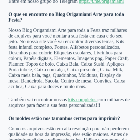
Entre em nosso grupo do Telegram
https://t.me/origamiami
O que eu encontro no Blog Origamiami Arte para toda
Festa?
Nosso Blog Origamiami Arte para toda a Festa traz milhares
de arquivos para você montar a sua festa em casa e do seu
jeito. No nosso site você vai encontrar diversos temas, Kits
festa infantil completo, Fontes, Alfabetos personalizados,
Desenhos para colorir, Etiquetas escolares, Livrinhos para
colorir, Papéis digitais, Elementos, Imagens png, Paper Craft,
Planner, Topos de bolo, Caixa Bala, Caixa Sushi, Apliques,
Porta tubete, Caixa com alça, Caixa presente , Caixa Milk,
Caixa meia bala, tags, Quadrinhos, Molduras, Display de
mesa, Bandeirola, Sacola, Centro de mesa, Convites, Caixa
acrilica, Caixa para doces e muito mais.
Também vai encontrar nossos
kits completos
com milhares de
arquivos para fazer a sua festa personalizada!!!
Os moldes estão nos tamanhos certos para imprimir?
Como os arquivos estão em alta resolução para não perderem
qualidade na hora da impressão, eles estão maiores. Antes de
imprimir você deve redimensiona-los. Utilize o programa de