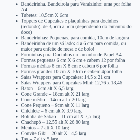
Bandeirinha, Bandeirola para Varalzinho: uma por folha
A4
Tubetes: 10,5cm X 6cm
Toppers de Cupcakes e plaquinhas para docinhos
(redondo): de 3,5cm a 5cm (dependendo do tamanho do
doce)
Bandeirinhas: Pequenas, para comida, 10cm de largura
Bandeirinha de um só lado: 4 a 6 cm para comida, ou
maior para enfeite de mesa e de bolo!
Forminhas para Docinhos no tamanho de Papel A4
Formas pequenas 6 cm X 6 cm e cabem 12 por folha
Formas médias 8 cm X 8 cm e cabem 6 por folha
Formas grandes 10 cm X 10cm e cabem 4por folha
Saias Wrappers para Cupcakes: 14,5 x 21 cm
Saias Wrappers para Cupcakes Mini: 12,76 x 18,46
Baton – 6cm alt X 6,5 larg
Cone Grande – 18cm alt X 21 larg
Cone médio – 14cm alt x 20 larg
Cone Pequeno – 9cm alt X 11 larg
Chichlete – 6 cm alt X 3,9 larg
Bolinha de Sabão – 11 cm alt X 7,5 larg
Chachepô – 12,55 alt X 26,80 larg
Mentos – 7 alt X 10 larg
Convite Gibi – 20 alt X 14,5 larg
Tag – 7 alt x 5 larg