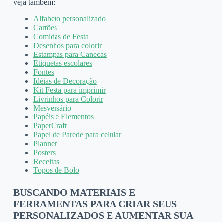
veja também:
Alfabeto personalizado
Cartões
Comidas de Festa
Desenhos para colorir
Estampas para Canecas
Etiquetas escolares
Fontes
Idéias de Decoração
Kit Festa para imprimir
Livrinhos para Colorir
Mesversário
Papéis e Elementos
PaperCraft
Papel de Parede para celular
Planner
Posters
Receitas
Topos de Bolo
BUSCANDO MATERIAIS E
FERRAMENTAS PARA CRIAR SEUS
PERSONALIZADOS E AUMENTAR SUA