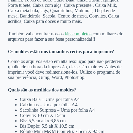
Porta tubete, Caixa com alça, Caixa presente , Caixa Milk,
Caixa meia bala, tags, Quadrinhos, Molduras, Display de
mesa, Bandeirola, Sacola, Centro de mesa, Convites, Caixa
acrilica, Caixa para doces e muito mais.
Também vai encontrar nossos
kits completos
com milhares de
arquivos para fazer a sua festa personalizada!!!
Os moldes estão nos tamanhos certos para imprimir?
Como os arquivos estão em alta resolução para não perderem
qualidade na hora da impressão, eles estão maiores. Antes de
imprimir você deve redimensiona-los. Utilize o programa de
sua preferência, Gimp, Word, Photoshop.
Quais são as medidas dos moldes?
Caixa Bala – Uma por folha A4
Caixinhas – Uma por folha A4
Sacolinha Surpresa – Uma por folha A4
Convite: 10 cm X 15cm
Bis: 5,5cm alt x 6,85 cm
Bis Duplo: 5,5 alt X 10,5 cm
Rótulo Mini M&M (confeti): 7,5cm X 9,5cm