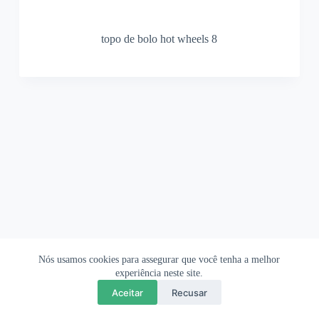
topo de bolo hot wheels 8
Nós usamos cookies para assegurar que você tenha a melhor
Ofertas Shopee
Política de Privacidade
Sobre
experiência neste site.
Aceitar
Recusar
Copyright © 2026 OrigamiAmi