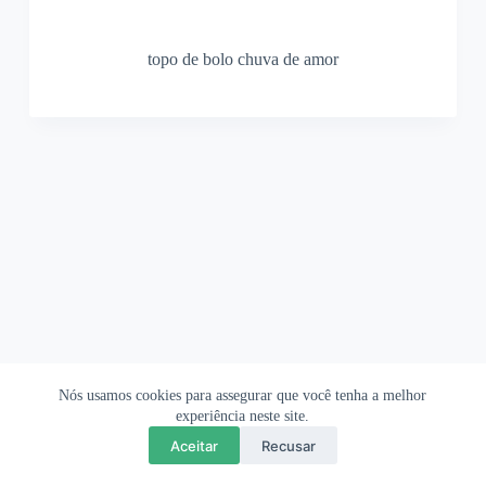
topo de bolo chuva de amor
Nós usamos cookies para assegurar que você tenha a melhor
Ofertas Shopee
Política de Privacidade
Sobre
experiência neste site.
Aceitar
Recusar
Copyright © 2026 OrigamiAmi