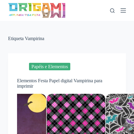
P
u
l
a
r
p
a
Etiqueta
Vampirina
r
a
o
c
o
Papéis e Elementos
n
t
Elementos Festa Papel digital Vampirina para
e
imprimir
ú
d
o