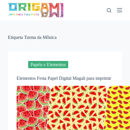
P
u
l
a
r
p
a
Etiqueta
Turma da Mônica
r
a
o
c
o
Papéis e Elementos
n
t
Elementos Festa Papel Digital Magali para imprimir
e
ú
d
o