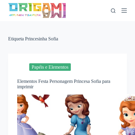
P
u
l
a
r
p
a
Etiqueta
Princesinha Sofia
r
a
o
c
o
Papéis e Elementos
n
t
Elementos Festa Personagem Princesa Sofia para
e
imprimir
ú
d
o