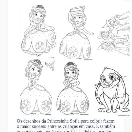
Os desenhos da Princesinha Sofia para colorir fazem
o maior sucesso entre as crianças em casa. É também
uma excelente opção para as festas, deixar imagens