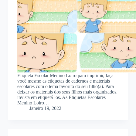
Etiqueta Escolar Menino Loiro para imprimir, faça
você mesmo as etiquetas de cadernos e materiais
escolares com o tema favorito do seu filho(a). Para
deixar os materiais dos seus filhos mais organizados,
invista em etiquetá-los. As Etiquetas Escolares
Menino Loiro…
Janeiro 19, 2022