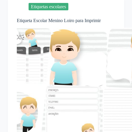
Etiquetas escolares
Etiqueta Escolar Menino Loiro para Imprimir