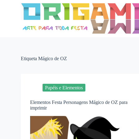
P
u
l
a
r
p
a
r
a
o
Etiqueta
Mágico de OZ
c
o
n
t
e
Papéis e Elementos
ú
d
o
Elementos Festa Personagens Mágico de OZ para
imprimir