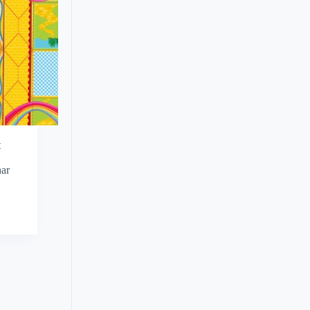
t
har