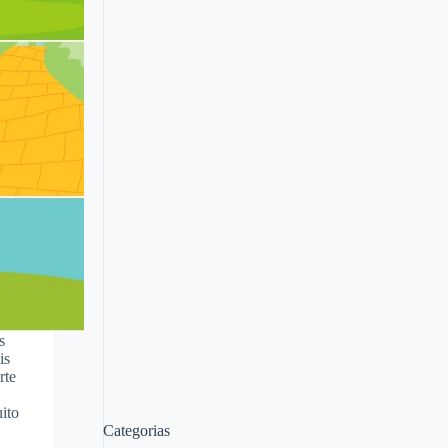
s
is
rte
ito
Categorias