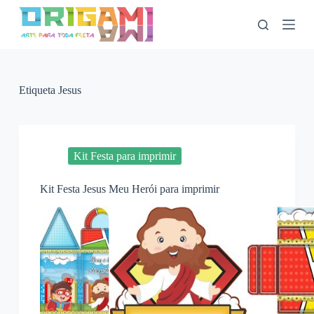
P
u
l
a
r
p
a
Etiqueta
Jesus
r
a
o
c
o
Kit Festa para imprimir
n
t
Kit Festa Jesus Meu Herói para imprimir
e
ú
d
o