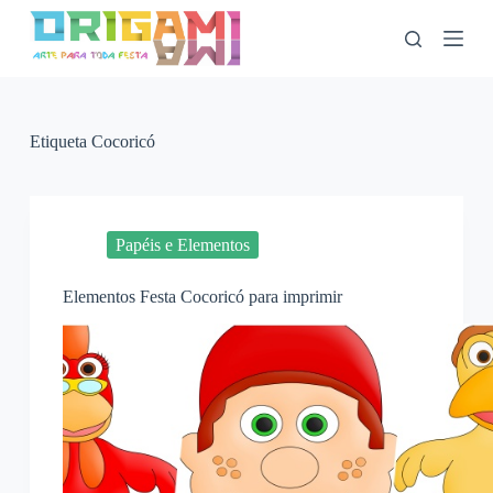
P
u
l
a
r
p
a
Etiqueta
Cocoricó
r
a
o
c
o
Papéis e Elementos
n
t
Elementos Festa Cocoricó para imprimir
e
ú
d
o