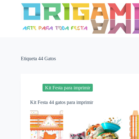
P
u
l
a
r
p
a
r
a
o
Etiqueta
44 Gatos
c
o
n
t
e
Kit Festa para imprimir
ú
d
o
Kit Festa 44 gatos para imprimir