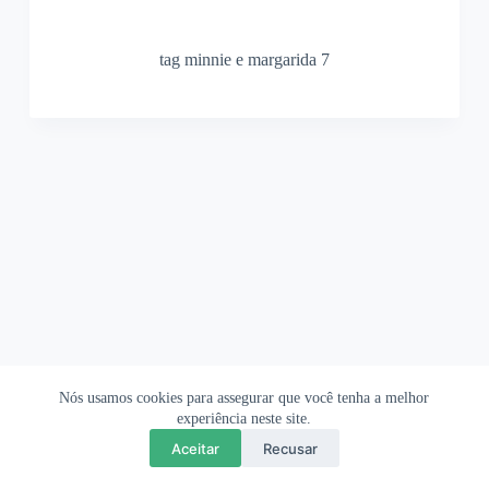
tag minnie e margarida 7
Nós usamos cookies para assegurar que você tenha a melhor
Ofertas Shopee
Política de Privacidade
Sobre
experiência neste site.
Aceitar
Recusar
Copyright © 2026 OrigamiAmi