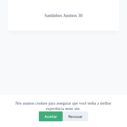
Santinhos Juninos 30
Nós usamos cookies para assegurar que você tenha a melhor
Ofertas Shopee
Política de Privacidade
Sobre
experiência neste site.
Aceitar
Recusar
Copyright © 2026 OrigamiAmi