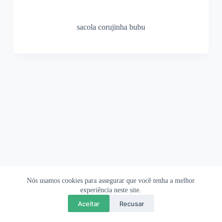
sacola corujinha bubu
Nós usamos cookies para assegurar que você tenha a melhor
Ofertas Shopee
Política de Privacidade
Sobre
experiência neste site.
Aceitar
Recusar
Copyright © 2026 OrigamiAmi