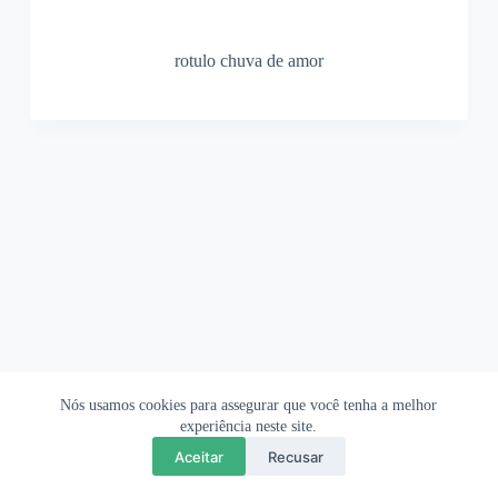
rotulo chuva de amor
Nós usamos cookies para assegurar que você tenha a melhor
Ofertas Shopee
Política de Privacidade
Sobre
experiência neste site.
Aceitar
Recusar
Copyright © 2026 OrigamiAmi