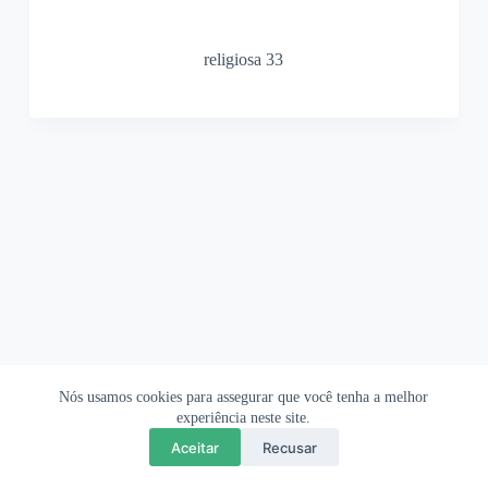
religiosa 33
Nós usamos cookies para assegurar que você tenha a melhor
Ofertas Shopee
Política de Privacidade
Sobre
experiência neste site.
Aceitar
Recusar
Copyright © 2026 OrigamiAmi