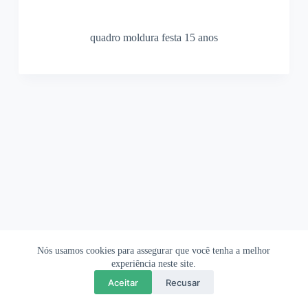
quadro moldura festa 15 anos
Nós usamos cookies para assegurar que você tenha a melhor
Ofertas Shopee
Política de Privacidade
Sobre
experiência neste site.
Aceitar
Recusar
Copyright © 2026 OrigamiAmi