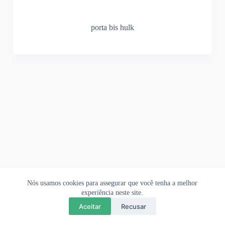
porta bis hulk
Nós usamos cookies para assegurar que você tenha a melhor
Ofertas Shopee
Política de Privacidade
Sobre
experiência neste site.
Aceitar
Recusar
Copyright © 2026 OrigamiAmi